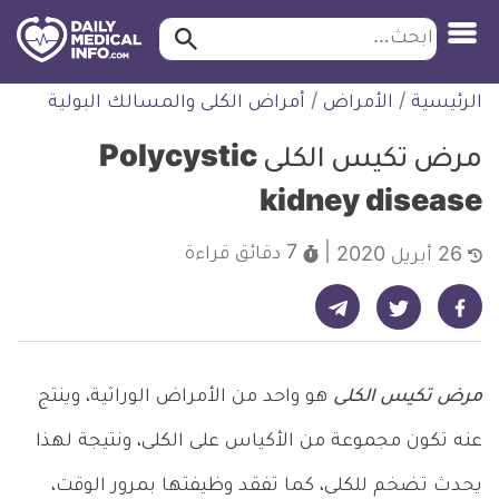
ابحث…
ابحث
معلومة
لتخطي
الرئيسية
/
الأمراض
/
أمراض الكلى والمسالك البولية
طبية
لمحتوى
موثقة
مرض تكيس الكلى Polycystic
kidney disease
7 دقائق
قراءة
26 أبريل 2020
شارك على تيليجرام - ديلي ميديكال انفو
شارك على فيسبوك - ديلي ميديكال انفو
شارك على تويتر - ديلي ميديكال انفو
مرض تكيس الكلى
هو واحد من الأمراض الوراثية، وينتج
عنه تكون مجموعة من الأكياس على الكلى، ونتيجة لهذا
يحدث تضخم للكلى، كما تفقد وظيفتها بمرور الوقت،