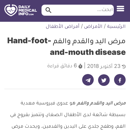
ابحث…
ابحث
معلومة
لتخطي
الرئيسية
/
الأمراض
/
أمراض الأطفال
طبية
لمحتوى
موثقة
مرض اليد والقدم والفم Hand-foot-
and-mouth disease
6 دقائق
قراءة
23 أكتوبر 2018
شارك على تيليجرام - ديلي ميديكال انفو
شارك على فيسبوك - ديلي ميديكال انفو
شارك على تويتر - ديلي ميديكال انفو
مرض اليد والقدم والفم
هو عدوى فيروسية معدية
بسيطة شائعة لدى الأطفال الصغار، وتتميز بقروح في
الفم، وطفح جلدي على اليدين والقدمين. ويحدث مرض