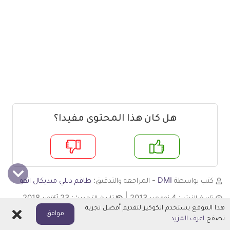
هل كان هذا المحتوى مفيدا؟
م
لا
كتب بواسطة
DMI
- المراجعة والتدقيق:
طاقم ديلي ميديكال انفو
تاريخ النشر:
4 نوفمبر 2013
تاريخ التحديث:
23 أكتوبر 2018
هذا الموقع يستخدم الكوكيز لتقديم أفضل تجربة
اغلاق
موافق
تصفح
اعرف المزيد
التهاب الحلق
التهاب الدماغ
الجفاف
عرض المزيد