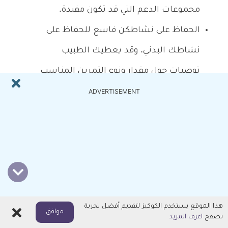
مجموعات الدعم التي قد تكون مفيدة.
الحفاظ على نشاطكن فاسع للحفاظ على
نشاطك البدني. وقد يعطيك الطبيب
توصيات حول مقدار ونوع التمرين المناسب
لك.
ADVERTISEMENT
الاستعداد لموعد الطبيب
إذا كنت تعتقد أنك مصاب بمرض الصمام الأبهري،
فعليك تحديد موعد لزيارة الطبيب. وإليك بعض
المعلومات التي تساعدك للاستعداد لموعدك:
هذا الموقع يستخدم الكوكيز لتقديم أفضل تجربة
اغلاق
موافق
تصفح
اعرف المزيد