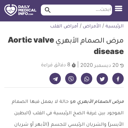
ابحث…
ابحث
معلومة
لتخطي
الرئيسية
/
الأمراض
/
أمراض القلب
طبية
لمحتوى
موثقة
مرض الصمام الأبهري Aortic valve
disease
8 دقائق
قراءة
20 ديسمبر 2020
شارك على تيليجرام - ديلي ميديكال انفو
شارك على فيسبوك - ديلي ميديكال انفو
شارك على واتساب - ديلي ميديكال انفو
شارك على فايبر - ديلي ميديكال انفو
شارك على تويتر - ديلي ميديكال انفو
مرض الصمام الأبهري
هو حالة لا يعمل فيها الصمام
الموجود بين غرفة الضخ الرئيسية في القلب (البطين
الأيسر) والشريان الرئيسي للجسم (الأبهر أو شريان