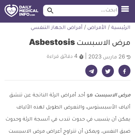
ابحث…
ابحث
معلومة
لتخطي
الرئيسية
/
الأمراض
/
أمراض الجهاز التنفسي
طبية
لمحتوى
موثقة
مرض الاسبست Asbestosis
4 دقائق
قراءة
26 مارس 2023
شارك على تيليجرام - ديلي ميديكال انفو
شارك على فيسبوك - ديلي ميديكال انفو
شارك على تويتر - ديلي ميديكال انفو
مرض الاسبست
هو أحد أمراض الرئة الناتجة عن تنشق
ألياف الأسبستوس، والتعرض الطويل لهذه الألياف
يمكن أن يتسبب في حدوث تندب في أنسجة الرئة وحدوث
ضيق النفس. ويمكن أن تتراوح أعراض مرض الاسبست