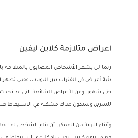
أعراض متلازمة كلاين ليفين
ربما لن يشعر الأشخاص المصابون بالمتلازمة با
بأية أعراض في الفترات بين النوبات، وحين تظهر ال
حتى شهور. ومن الأعراض الشائعة التي قد تحدث ه
للسرير، وستكون هناك مشكلة في الاستيقاظ صباح
وأثناء النوبة من الممكن أن ينام الشخص لما ي
مع متلازمة كلاين ليفين بإمكانهم الاستيقاظ من