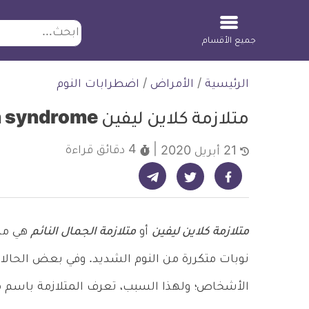
ابحث
جميع الأقسام
لتخطي
الرئيسية
/
الأمراض
/
اضطرابات النوم
لمحتوى
متلازمة كلاين ليفين kleine levin syndrome
4 دقائق
قراءة
21 أبريل 2020
شارك على تيليجرام - ديلي ميديكال انفو
شارك على فيسبوك - ديلي ميديكال انفو
شارك على تويتر - ديلي ميديكال انفو
متلازمة كلاين ليفين
أو
متلازمة الجمال النائم
هي مرض
نوبات متكررة من النوم الشديد. وفي بعض الحال
الأشخاص؛ ولهذا السبب، تعرف المتلازمة باسم متل