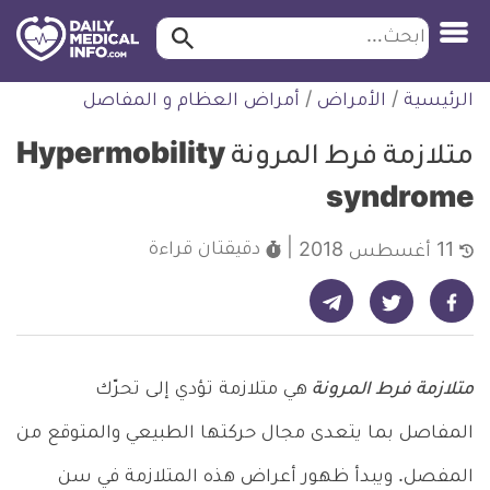
ابحث…
ابحث
معلومة
لتخطي
الرئيسية
/
الأمراض
/
أمراض العظام و المفاصل
طبية
لمحتوى
موثقة
متلازمة فرط المرونة Hypermobility
syndrome
دقيقتان
قراءة
11 أغسطس 2018
شارك على تيليجرام - ديلي ميديكال انفو
شارك على فيسبوك - ديلي ميديكال انفو
شارك على تويتر - ديلي ميديكال انفو
متلازمة فرط المرونة
هي متلازمة تؤدي إلى تحرّك
المفاصل بما يتعدى مجال حركتها الطبيعي والمتوقع من
المفصل. ويبدأ ظهور أعراض هذه المتلازمة في سن