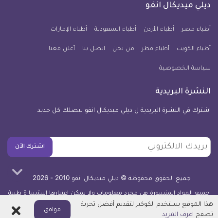
فيسبوك
تويتر
يوتيوب
انستجرام
فايبر
نبض
ديلي ميديكال انفو
يوم
معلومة
أطباء مصر
أطباء الأردن
أطباء السعودية
أطباء الإمارات
طبية
أطباء الكويت
أطباء قطر
من نحن
للآيفون
اتصل بنا
أعلن معنا
سياسة الخصوصية
النشرة البريدية
اشترك في النشرة البريدية ل ديلي ميديكال انفو ليصلك كل جديد
بريدك
اشترك الآن
الالكتروني
جميع الحقوق محفوظة © ديلي ميديكال انفو 2010 - 2026
جميع المواد المنشورة هي مجرد معلومات ولا يمكن اعتبارها استشارة طبية
أو توصية علاجية -
اعرف المزيد
هذا الموقع يستخدم الكوكيز لتقديم أفضل تجربة
اغلاق
موافق
تصفح
اعرف المزيد