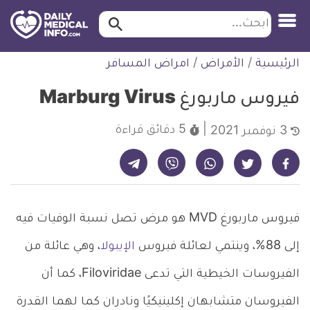
ابحث…
ابحث
معلومة
لتخطي
الرئيسية
/
الأمراض
/
امراض المسافر
طبية
لمحتوى
موثقة
فيروس ماربورغ Marburg Virus
5 دقائق
قراءة
3 نوفمبر 2021
شارك على تيليجرام - ديلي ميديكال انفو
شارك على فيسبوك - ديلي ميديكال انفو
شارك على واتساب - ديلي ميديكال انفو
شارك على فايبر - ديلي ميديكال انفو
شارك على تويتر - ديلي ميديكال انفو
فيروس ماربورغ MVD هو مرض تصل نسبة الوفيات فيه
إلى 88%، وينتمي لعائلة فيروس
الإيبولا
، وهي عائلة من
الفيروسات الخيطية التي تدعى Filoviridae، كما أن
الفيروسان متشابهان إكلينيكيًا ونادران كما لهما القدرة