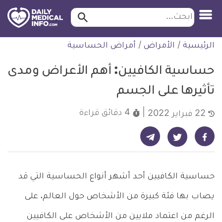
ابحث…
ابحث
معلومة
لتخطي
الرئيسية
/
الأمراض
/
أمراض الحساسية
طبية
لمحتوى
موثقة
حساسية الكافيين: أهم الأعراض ومدى
تأثيرها على الجسم
4 دقائق
قراءة
22 فبراير 2022
شارك على تيليجرام - ديلي ميديكال انفو
شارك على فيسبوك - ديلي ميديكال انفو
شارك على تويتر - ديلي ميديكال انفو
حساسية الكافيين أحد أشهر أنواع الحساسية التي قد
يصاب بها فئة كبيرة من الأشخاص حول العالم، على
الرغم من اعتماد ملايين من الأشخاص على الكافيين