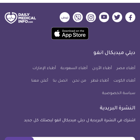
ديلي
ديلي
ديلي
ديلي
ديلي
ديلي
ميديكال
ميديكال
ميديكال
ميديكال
ميديكال
ميديكال
حمل
انفو
انفو
انفو
انفو
انفو
انفو
تطبيق
على
على
على
على
على
على
كل
فيسبوك
تويتر
يوتيوب
انستجرام
فايبر
نبض
ديلي ميديكال انفو
يوم
معلومة
أطباء مصر
أطباء الأردن
أطباء السعودية
أطباء الإمارات
طبية
أطباء الكويت
أطباء قطر
من نحن
للآيفون
اتصل بنا
أعلن معنا
سياسة الخصوصية
النشرة البريدية
اشترك في النشرة البريدية ل ديلي ميديكال انفو ليصلك كل جديد