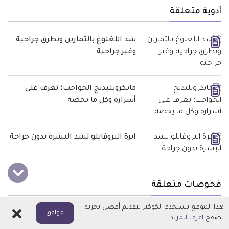
أدوية متعلقة
شد اللغلوغ بالتمارين وبطرق جراحية
وغير جراحية
مايكروبليدنج الحواجب: تعرف على
أسراره وكل ما يخصه
ابرة البروفايلو لشد البشرة بدون جراحة
فحوصات متعلقة
هذا الموقع يستخدم الكوكيز لتقديم أفضل تجربة
اغلاق
موافق
عملية انحراف الأنف Septoplasty
تصفح
اعرف المزيد
لتعديل الحاجز الأنفي