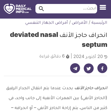
ابحث…
ابحث
معلومة
لتخطي
الرئيسية
/
الأمراض
/
أمراض الجهاز التنفسي
طبية
لمحتوى
موثقة
انحراف حاجز الأنف deviated nasal
septum
6 دقائق
قراءة
20 أكتوبر 2024
شارك على تيليجرام - ديلي ميديكال انفو
شارك على فيسبوك - ديلي ميديكال انفو
شارك على تويتر - ديلي ميديكال انفو
انحراف حاجز الأنف
يحدث عندما يتم انتقال الجدار الرقيق
(الحاجز الأنفي) بين الممرات الأنفية إلى جانب واحد، في
كثير من الناس، يتم إزاحة الحاجز الأنفي – أو انحرافه –