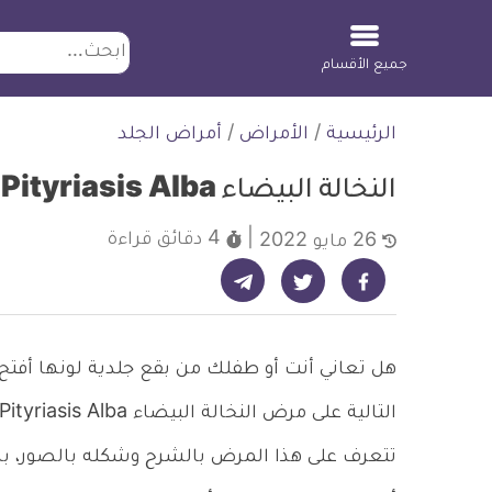
ابحث
جميع الأقسام
لتخطي
الرئيسية
/
الأمراض
/
أمراض الجلد
لمحتوى
النخالة البيضاء Pityriasis Alba وما يجب معرفته عنها
4 دقائق
قراءة
26 مايو 2022
شارك على تيليجرام - ديلي ميديكال انفو
شارك على فيسبوك - ديلي ميديكال انفو
شارك على تويتر - ديلي ميديكال انفو
هل تعاني أنت أو طفلك من بقع جلدية لونها أفتح
تتعرف على هذا المرض بالشرح وشكله بالصور، بال