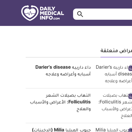
ابحث…
معلومة
طبية
موثقة
مراض متعلقة
داء دارييه Darier’s disease
أسبابه وأعراضه وعلاجه
التهاب بصيلات الشعر
Folliculitis: الأعراض والأسباب
والعلاج
حبوب الميليا Milia (الدخينات)