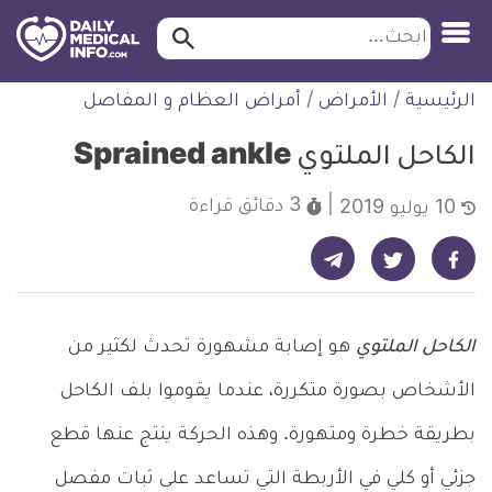
ابحث…
ابحث
معلومة
لتخطي
الرئيسية
/
الأمراض
/
أمراض العظام و المفاصل
طبية
لمحتوى
موثقة
الكاحل الملتوي Sprained ankle
3 دقائق
قراءة
10 يوليو 2019
شارك على تيليجرام - ديلي ميديكال انفو
شارك على فيسبوك - ديلي ميديكال انفو
شارك على تويتر - ديلي ميديكال انفو
الكاحل الملتوي
هو إصابة مشهورة تحدث لكثير من
الأشخاص بصورة متكررة، عندما يقوموا بلف الكاحل
بطريقة خطرة ومتهورة. وهذه الحركة ينتج عنها قطع
جزئي أو كلي في الأربطة التي تساعد على ثبات مفصل