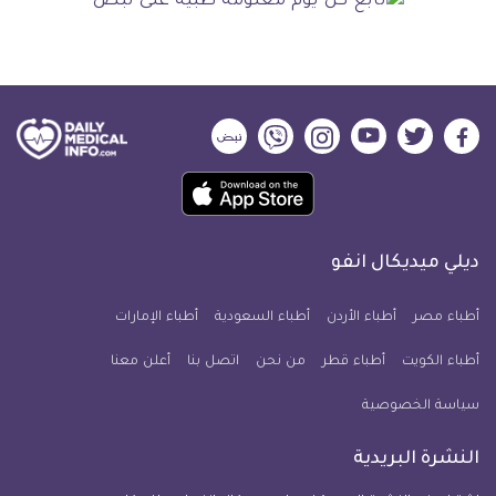
ديلي
ديلي
ديلي
ديلي
ديلي
ديلي
ميديكال
ميديكال
ميديكال
ميديكال
ميديكال
ميديكال
حمل
انفو
انفو
انفو
انفو
انفو
انفو
تطبيق
على
على
على
على
على
على
كل
فيسبوك
تويتر
يوتيوب
انستجرام
فايبر
نبض
ديلي ميديكال انفو
يوم
معلومة
أطباء مصر
أطباء الأردن
أطباء السعودية
أطباء الإمارات
طبية
أطباء الكويت
أطباء قطر
من نحن
للآيفون
اتصل بنا
أعلن معنا
سياسة الخصوصية
النشرة البريدية