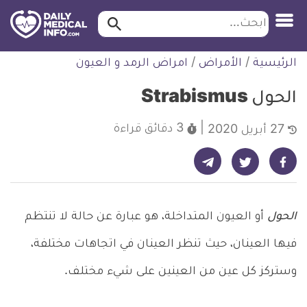
ابحث…
ابحث
معلومة
لتخطي
الرئيسية
/
الأمراض
/
امراض الرمد و العيون
طبية
لمحتوى
موثقة
الحول Strabismus
3 دقائق
قراءة
27 أبريل 2020
شارك على تيليجرام - ديلي ميديكال انفو
شارك على فيسبوك - ديلي ميديكال انفو
شارك على تويتر - ديلي ميديكال انفو
الحول
أو العيون المتداخلة، هو عبارة عن حالة لا تنتظم
فيها العينان، حيث تنظر العينان في اتجاهات مختلفة،
وستركز كل عين من العينين على شيء مختلف.