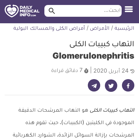
ابحث…
ابحث
معلومة
لتخطي
الرئيسية
/
الأمراض
/
أمراض الكلى والمسالك البولية
طبية
لمحتوى
موثقة
التهاب كبيبات الكلى
Glomerulonephritis
7 دقائق
قراءة
24 أبريل 2020
شارك على تيليجرام - ديلي ميديكال انفو
شارك على فيسبوك - ديلي ميديكال انفو
شارك على تويتر - ديلي ميديكال انفو
التهاب كبيبات الكلى
هو التهاب المرشحات الدقيقة
الموجودة في الكليتين (الكبيبات)، حيث تقوم هذه
المرشحات بإزالة السوائل الزائدة، الشوارد الكهربائية