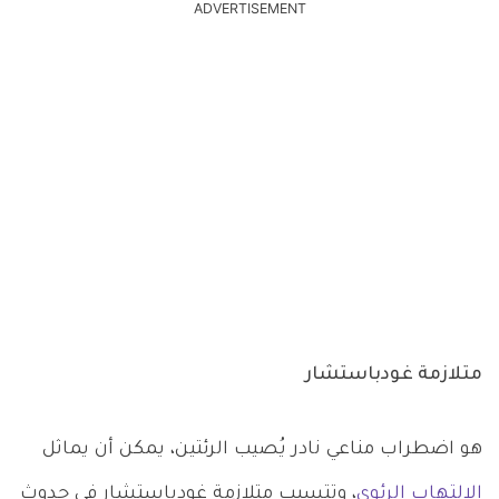
ADVERTISEMENT
متلازمة غودباستشار
هو اضطراب مناعي نادر يُصيب الرئتين، يمكن أن يماثل
الالتهاب الرئوي
، وتتسبب متلازمة غودباستشار في حدوث