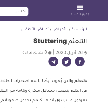
ابحث
جميع الأقسام
لتخطي
الرئيسية
/
الأمراض
/
أمراض الأطفال
لمحتوى
التلعثم Stuttering
8 دقائق
قراءة
26 أبريل 2020
شارك على تيليجرام - ديلي ميديكال انفو
شارك على فيسبوك - ديلي ميديكال انفو
شارك على تويتر - ديلي ميديكال انفو
التلعثم
والذي يُعرف أيضًا باسم اضطراب الطلاق
في الكلام يتضمن مشاكل متكررة وهامة مع الطلاق
يعرفون ما يريدون قوله، لكنهم يجدون صعوبة في ق