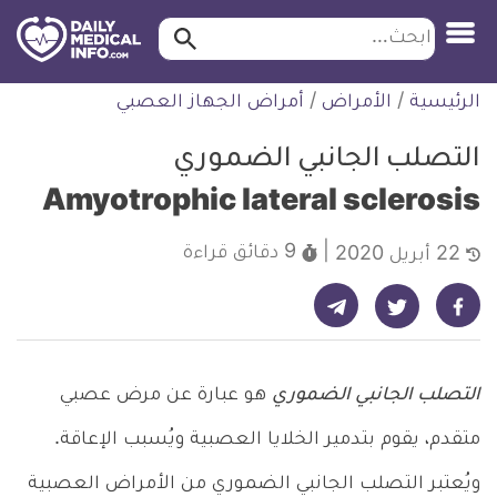
ابحث…
ابحث
معلومة
لتخطي
الرئيسية
/
الأمراض
/
أمراض الجهاز العصبي
طبية
لمحتوى
موثقة
التصلب الجانبي الضموري
Amyotrophic lateral sclerosis
9 دقائق
قراءة
22 أبريل 2020
شارك على تيليجرام - ديلي ميديكال انفو
شارك على فيسبوك - ديلي ميديكال انفو
شارك على تويتر - ديلي ميديكال انفو
التصلب الجانبي الضموري
هو عبارة عن مرض عصبي
متقدم، يقوم بتدمير الخلايا العصبية ويُسبب الإعاقة.
ويُعتبر التصلب الجانبي الضموري من الأمراض العصبية