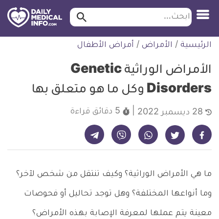
ابحث…
ابحث
معلومة
لتخطي
الرئيسية
/
الأمراض
/
أمراض الأطفال
طبية
لمحتوى
موثقة
الأمراض الوراثية Genetic
Disorders وكل ما هو متعلق بها
5 دقائق
قراءة
28 ديسمبر 2022
شارك على تيليجرام - ديلي ميديكال انفو
شارك على فيسبوك - ديلي ميديكال انفو
شارك على واتساب - ديلي ميديكال انفو
شارك على فايبر - ديلي ميديكال انفو
شارك على تويتر - ديلي ميديكال انفو
ما هي الأمراض الوراثية؟ وكيف تنتقل من شخص لآخر؟
وما أنواعها المختلفة؟ وهل توجد تحاليل أو فحوصات
معينة يتم عملها لمعرفة الإصابة بهذه الأمراض؟