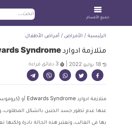
ابحث
جميع الأقسام
لتخطي
الرئيسية
/
الأمراض
/
أمراض الأطفال
لمحتوى
متلازمة ادوارد Edwards Syndrome وسببها وعلاجها
3 دقائق
قراءة
18 يوليو 2022
شارك على تيليجرام - ديلي ميديكال انفو
شارك على فيسبوك - ديلي ميديكال انفو
شارك على واتساب - ديلي ميديكال انفو
شارك على فايبر - ديلي ميديكال انفو
شارك على تويتر - ديلي ميديكال انفو
عنها عدم تطور جسد الجنين بالشكل المطلوب، و
بها في الغالب، وتعتبر هذه الحالة نادرة ولكنها تع