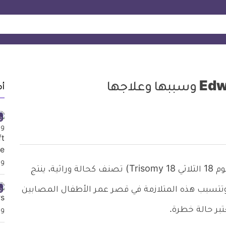
أ
متلازمة ادوارد Edwards Syndrome أو (كروموسوم 18 الثلاثي Trisomy 18) تصنف كحالة وراثية، ينتج
تتسبب هذه المتلازمة في قصر عمر الأطفال المصابين
تبر حالة خطرة.