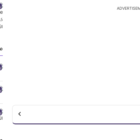
ADVERTISE
م