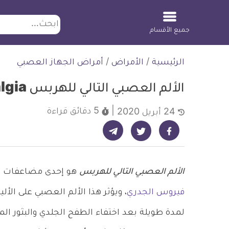
ابحث
جميع الأقسام
لتخطي
الرئيسية
/
الأمراض
/
أمراض الجهاز العصبي
لمحتوى
الألم العصبي التالي للهربس Postherpetic neuralgia
5 دقائق
قراءة
24 أبريل 2020
شارك على تيليجرام - ديلي ميديكال انفو
شارك على فيسبوك - ديلي ميديكال انفو
شارك على تويتر - ديلي ميديكال انفو
الألم العصبي التالي للهربس
هو إحدى مضاعفات
م
فيروس الجدري
، ويؤثر هذا الألم العصبي على ال
لمدة طويلة بعد اختفاء الطفح الجلدي والبثور ا