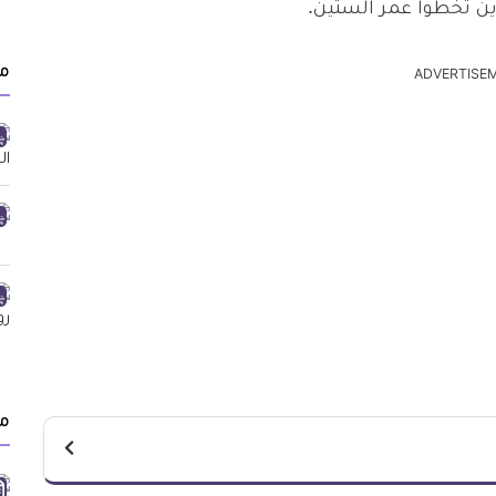
ين تخطوا عمر الستين.
م
ADVERTISE
م