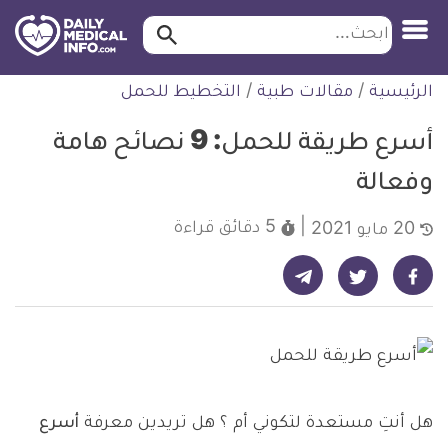
ابحث…
ابحث
معلومة
لتخطي
الرئيسية
/
مقالات طبية
/
التخطيط للحمل
طبية
لمحتوى
موثقة
أسرع طريقة للحمل: 9 نصائح هامة
وفعالة
5 دقائق
قراءة
20 مايو 2021
شارك على تيليجرام - ديلي ميديكال انفو
شارك على فيسبوك - ديلي ميديكال انفو
شارك على تويتر - ديلي ميديكال انفو
هل أنتِ مستعدة لتكوني أم ؟ هل تريدين معرفة
أسرع