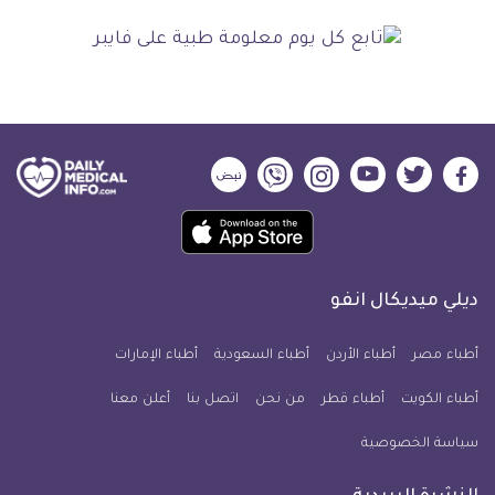
ديلي
ديلي
ديلي
ديلي
ديلي
ديلي
ميديكال
ميديكال
ميديكال
ميديكال
ميديكال
ميديكال
حمل
انفو
انفو
انفو
انفو
انفو
انفو
تطبيق
على
على
على
على
على
على
كل
فيسبوك
تويتر
يوتيوب
انستجرام
فايبر
نبض
ديلي ميديكال انفو
يوم
معلومة
أطباء مصر
أطباء الأردن
أطباء السعودية
أطباء الإمارات
طبية
أطباء الكويت
أطباء قطر
من نحن
للآيفون
اتصل بنا
أعلن معنا
سياسة الخصوصية