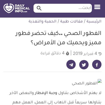
ابحث…
ابحث
معلومة
لتخطي
الرئيسية
/
مقالات طبية
/
الحمية والتغذية
طبية
لمحتوى
موثقة
الفطور الصحي ..كيف تحضر فطور
مميز ويحميك من الأمراض؟
4 دقائق
قراءة
4 فبراير 2019
شارك على تيليجرام - ديلي ميديكال انفو
شارك على فيسبوك - ديلي ميديكال انفو
شارك على تويتر - ديلي ميديكال انفو
لا يهتم الأشخاص بتناول
وجبة الإفطار
والبعض الآخر
يتناولها سريعاً قبل الذهاب إلى العمل، العمل مهم