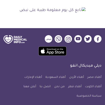
ديلي
ديلي
ديلي
ديلي
ديلي
ديلي
ميديكال
ميديكال
ميديكال
ميديكال
ميديكال
ميديكال
حمل
انفو
انفو
انفو
انفو
انفو
انفو
تطبيق
على
على
على
على
على
على
كل
فيسبوك
تويتر
يوتيوب
انستجرام
فايبر
نبض
ديلي ميديكال انفو
يوم
معلومة
أطباء مصر
أطباء الأردن
أطباء السعودية
أطباء الإمارات
طبية
أطباء الكويت
أطباء قطر
من نحن
للآيفون
اتصل بنا
أعلن معنا
سياسة الخصوصية