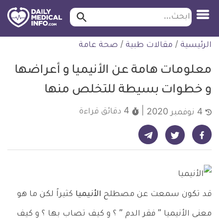
ابحث…
ابحث
معلومة
لتخطي
الرئيسية
/
مقالات طبية
/
صحة عامة
طبية
لمحتوى
موثقة
معلومات هامة عن الأنيميا و أعراضها
و خطوات بسيطة للتخلص منها
4 دقائق
قراءة
4 نوفمبر 2020
شارك على تيليجرام - ديلي ميديكال انفو
شارك على فيسبوك - ديلي ميديكال انفو
شارك على تويتر - ديلي ميديكال انفو
قد تكون سمعت عن مصطلح
الأنيميا
كثيراً لكن ما هو
معنى الأنيميا ” فقر الدم ” ؟ و كيف تصاب بها ؟ و كيف