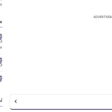
ADVERTISE
م
أد