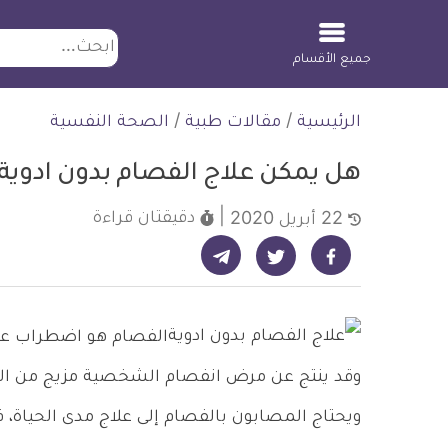
ابحث
جميع الأقسام
لتخطي
الرئيسية
/
مقالات طبية
/
الصحة النفسية
لمحتوى
هل يمكن علاج الفصام بدون ادوية 
دقيقتان
قراءة
22 أبريل 2020
شارك على تيليجرام - ديلي ميديكال انفو
شارك على فيسبوك - ديلي ميديكال انفو
شارك على تويتر - ديلي ميديكال انفو
الفصام هو اضطراب عقل
وقد ينتج عن مرض انفصام الشخصية مزيج من الهل
ويحتاج المصابون بالفصام إلى علاج مدى الحياة، 