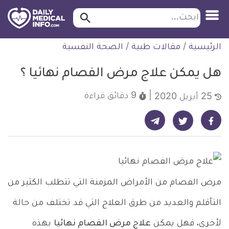
ابحث…
ابحث
معلومة
لتخطي
الرئيسية
/
مقالات طبية
/
الصحة النفسية
طبية
لمحتوى
موثقة
هل يمكن علاج مرض الفصام نهائيا ؟
9 دقائق
قراءة
25 أبريل 2020
شارك على تيليجرام - ديلي ميديكال انفو
شارك على فيسبوك - ديلي ميديكال انفو
شارك على تويتر - ديلي ميديكال انفو
مرض الفصام من الأمراض المزمنة التي تتطلب الكثير من
التأقلم والعديد من طرق العلاج التي قد تختلف من حالة
لأخرى، فهل يمكن
علاج مرض الفصام نهائيا
بهذه