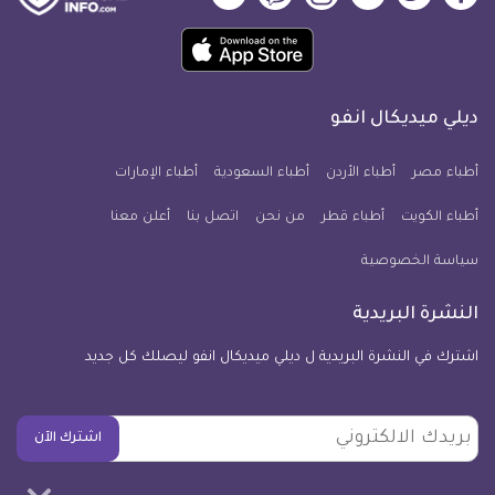
ميديكال
ميديكال
ميديكال
ميديكال
ميديكال
ميديكال
حمل
انفو
انفو
انفو
انفو
انفو
انفو
تطبيق
على
على
على
على
على
على
كل
فيسبوك
تويتر
يوتيوب
انستجرام
فايبر
نبض
ديلي ميديكال انفو
يوم
معلومة
أطباء مصر
أطباء الأردن
أطباء السعودية
أطباء الإمارات
طبية
أطباء الكويت
أطباء قطر
من نحن
للآيفون
اتصل بنا
أعلن معنا
سياسة الخصوصية
النشرة البريدية
اشترك في النشرة البريدية ل ديلي ميديكال انفو ليصلك كل جديد
بريدك
اشترك الآن
الالكتروني