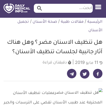
ابحث…
ابحث
معلومة
لتخطي
الرئيسية
/
مقالات طبية
/
صحة الأسنان
/
تجميل
طبية
لمحتوى
موثقة
الأسنان
هل تنظيف الاسنان مضر ؟ وهل هناك
آثار جانبية لجلسات تنظيف الأسنان؟
دقيقتان
قراءة
11 مايو 2019
شارك على تيليجرام - ديلي ميديكال انفو
شارك على فيسبوك - ديلي ميديكال انفو
شارك على تويتر - ديلي ميديكال انفو
عمليات تنظيف الأسنان
المحترفة عند طبيب الأسنان تقضي على الترسبات والجير