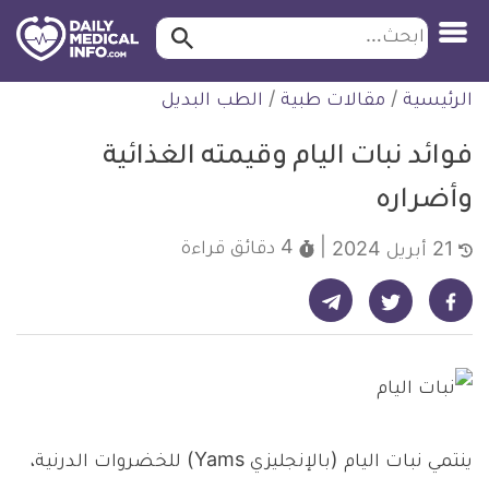
ابحث…
ابحث
معلومة
لتخطي
الرئيسية
/
مقالات طبية
/
الطب البديل
طبية
لمحتوى
موثقة
فوائد نبات اليام وقيمته الغذائية
وأضراره
4 دقائق
قراءة
21 أبريل 2024
شارك على تيليجرام - ديلي ميديكال انفو
شارك على فيسبوك - ديلي ميديكال انفو
شارك على تويتر - ديلي ميديكال انفو
ينتمي نبات اليام (بالإنجليزي Yams) للخضروات الدرنية،