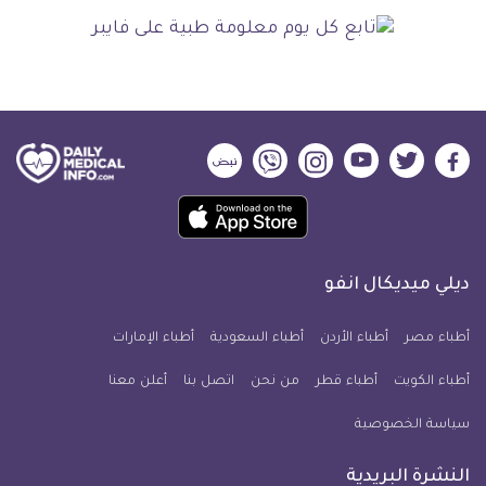
ديلي
ديلي
ديلي
ديلي
ديلي
ديلي
ميديكال
ميديكال
ميديكال
ميديكال
ميديكال
ميديكال
حمل
انفو
انفو
انفو
انفو
انفو
انفو
تطبيق
على
على
على
على
على
على
كل
فيسبوك
تويتر
يوتيوب
انستجرام
فايبر
نبض
ديلي ميديكال انفو
يوم
معلومة
أطباء مصر
أطباء الأردن
أطباء السعودية
أطباء الإمارات
طبية
أطباء الكويت
أطباء قطر
من نحن
للآيفون
اتصل بنا
أعلن معنا
سياسة الخصوصية
النشرة البريدية