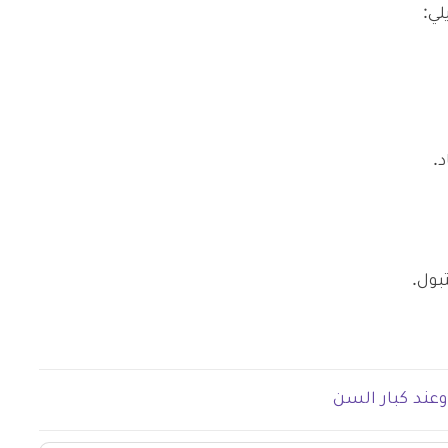
لي:
.
بول.
عند كبار السن