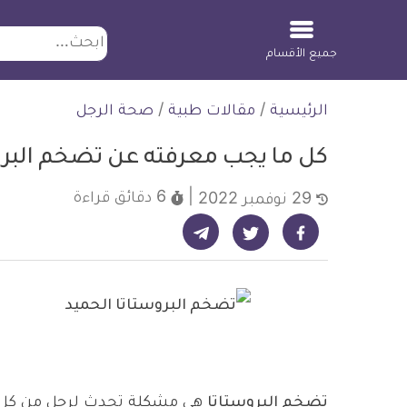
ابحث
جميع الأقسام
لتخطي
الرئيسية
/
مقالات طبية
/
صحة الرجل
لمحتوى
كل ما يجب معرفته عن تضخم البرو
6 دقائق
قراءة
29 نوفمبر 2022
شارك على تيليجرام - ديلي ميديكال انفو
شارك على فيسبوك - ديلي ميديكال انفو
شارك على تويتر - ديلي ميديكال انفو
تضخم البروستاتا
هي مشكلة تحدث لرجل من كل ث