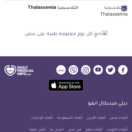
الثلاسيميا Thalassemia
ديلي
ديلي
ديلي
ديلي
ديلي
ديلي
ميديكال
ميديكال
ميديكال
ميديكال
ميديكال
ميديكال
حمل
انفو
انفو
انفو
انفو
انفو
انفو
تطبيق
على
على
على
على
على
على
كل
فيسبوك
تويتر
يوتيوب
انستجرام
فايبر
نبض
ديلي ميديكال انفو
يوم
معلومة
أطباء مصر
أطباء الأردن
أطباء السعودية
أطباء الإمارات
طبية
أطباء الكويت
أطباء قطر
من نحن
للآيفون
اتصل بنا
أعلن معنا