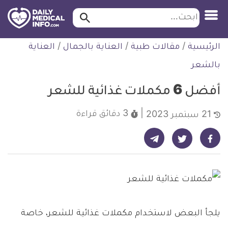
ابحث…
ابحث
معلومة
لتخطي
الرئيسية
/
مقالات طبية
/
العناية بالجمال
/
العناية
طبية
لمحتوى
موثقة
بالشعر
أفضل 6 مكملات غذائية للشعر
3 دقائق
قراءة
21 سبتمبر 2023
شارك على تيليجرام - ديلي ميديكال انفو
شارك على فيسبوك - ديلي ميديكال انفو
شارك على تويتر - ديلي ميديكال انفو
يلجأ البعض لاستخدام مكملات غذائية للشعر، خاصة