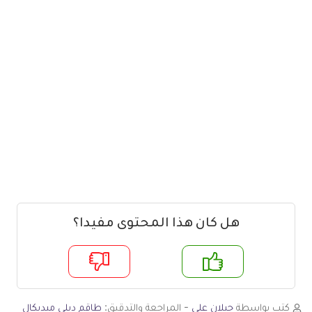
هل كان هذا المحتوى مفيدا؟
م
لا
كتب بواسطة
جيلان علي
- المراجعة والتدقيق:
طاقم ديلي ميديكال