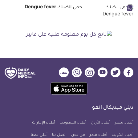
حمى الضنك Dengue fever
ديلي
ديلي
ديلي
ديلي
ديلي
ديلي
ميديكال
ميديكال
ميديكال
ميديكال
ميديكال
ميديكال
حمل
انفو
انفو
انفو
انفو
انفو
انفو
تطبيق
على
على
على
على
على
على
كل
فيسبوك
تويتر
يوتيوب
انستجرام
فايبر
نبض
ديلي ميديكال انفو
يوم
معلومة
أطباء مصر
أطباء الأردن
أطباء السعودية
أطباء الإمارات
طبية
أطباء الكويت
أطباء قطر
من نحن
للآيفون
اتصل بنا
أعلن معنا