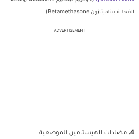
Hydrocortisone
)، وكريم بيتاديرم Betaderm (ومادته
الفعالة بيتاميثازون Betamethasone).
ADVERTISEMENT
4. مضادات الهيستامين الموضعية