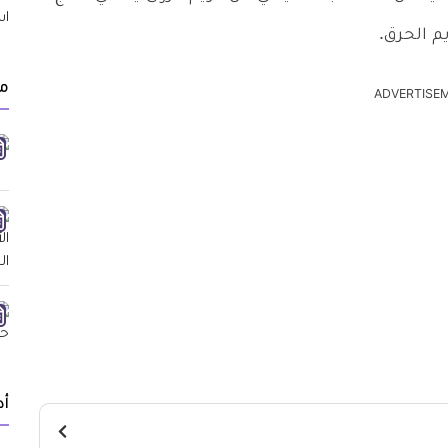
م الحرق.
مق
ADVERTISE
أد