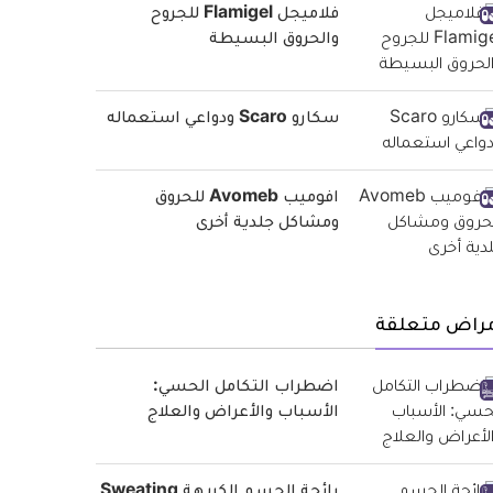
فلاميجل Flamigel للجروح
والحروق البسيطة
سكارو Scaro ودواعي استعماله
افوميب Avomeb للحروق
ومشاكل جلدية أخرى
مراض متعلقة
اضطراب التكامل الحسي:
الأسباب والأعراض والعلاج