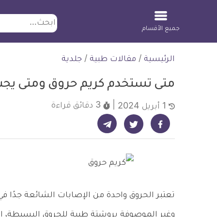
ابحث
جميع الأقسام
لتخطي
الرئيسية
/
مقالات طبية
/
جلدية
لمحتوى
متى تستخدم كريم حروق ومتى يج
3 دقائق
قراءة
1 أبريل 2024
شارك على تيليجرام - ديلي ميديكال انفو
شارك على فيسبوك - ديلي ميديكال انفو
شارك على تويتر - ديلي ميديكال انفو
تعتبر الحروق واحدة من الإصابات الشائعة جدًا في 
وغير الموصوفة بروشتة طبية للحروق البسيطة، إ