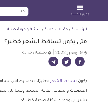
ابحث
جميع الأقسام
لتخطي
الرئيسية
/
مقالات طبية
/
اسئلة واجوبة طبية
لمحتوى
متى يكون تساقط الشعر خطير؟
دقيقتان
قراءة
9 نوفمبر 2022
شارك على تيليجرام - ديلي ميديكال انفو
شارك على فيسبوك - ديلي ميديكال انفو
شارك على تويتر - ديلي ميديكال انفو
يكون
تساقط الشعر
خطيرًا، عندما يصاحب تساق
العضلات وانخفاض طاقة الجسم، وفيما يلي سنو
يشير إلى وجود مشكلة صحية خطيرة: