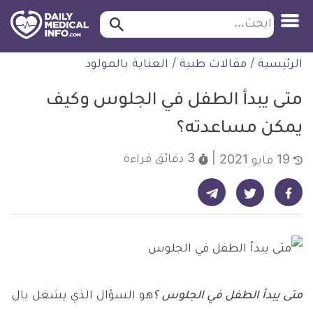
ابحث…
ابحث
معلومة
لتخطي
الرئيسية
/
مقالات طبية
/
العناية بالمولود
طبية
لمحتوى
موثقة
متى يبدأ الطفل في الجلوس وكيف
يمكن مساعدته؟
3 دقائق
قراءة
19 مايو 2021
شارك على تيليجرام - ديلي ميديكال انفو
شارك على فيسبوك - ديلي ميديكال انفو
شارك على تويتر - ديلي ميديكال انفو
متى يبدأ الطفل في الجلوس ؟
هو السؤال الذي يشغل بال