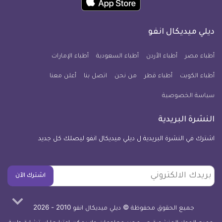
انفو
انفو
انفو
انفو
انفو
انفو
تطبيق
على
على
على
على
على
على
كل
فيسبوك
تويتر
يوتيوب
انستجرام
فايبر
نبض
ديلي ميديكال انفو
يوم
معلومة
أطباء مصر
أطباء الأردن
أطباء السعودية
أطباء الإمارات
طبية
أطباء الكويت
أطباء قطر
من نحن
للآيفون
اتصل بنا
أعلن معنا
سياسة الخصوصية
النشرة البريدية
اشترك في النشرة البريدية ل ديلي ميديكال انفو ليصلك كل جديد
بريدك
اشترك الآن
الالكتروني
جميع الحقوق محفوظة © ديلي ميديكال انفو 2010 - 2026