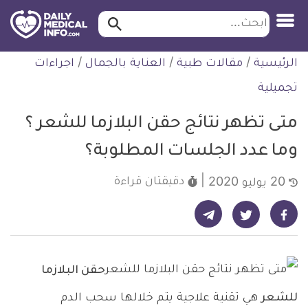
ابحث…
ابحث
معلومة
لتخطي
الرئيسية
/
مقالات طبية
/
العناية بالجمال
/
اجراءات
طبية
لمحتوى
موثقة
تجميلية
متى تظهر نتائج حقن البلازما للشعر ؟
وما عدد الجلسات المطلوبة؟
دقيقتان
قراءة
20 يوليو 2020
شارك على تيليجرام - ديلي ميديكال انفو
شارك على فيسبوك - ديلي ميديكال انفو
شارك على تويتر - ديلي ميديكال انفو
حقن البلازما
للشعر
هي تقنية علاجية يتم خلالها سحب الدم