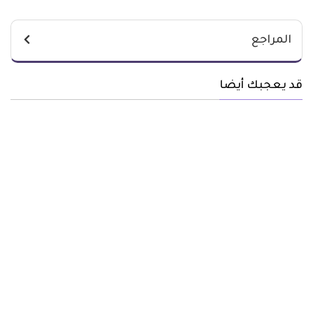
المراجع
قد يعجبك أيضا