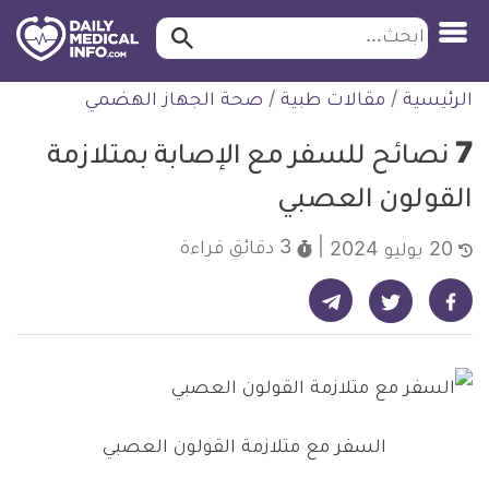
ابحث…
ابحث
معلومة
لتخطي
الرئيسية
/
مقالات طبية
/
صحة الجهاز الهضمي
طبية
لمحتوى
موثقة
7 نصائح للسفر مع الإصابة بمتلازمة
القولون العصبي
3 دقائق
قراءة
20 يوليو 2024
شارك على تيليجرام - ديلي ميديكال انفو
شارك على فيسبوك - ديلي ميديكال انفو
شارك على تويتر - ديلي ميديكال انفو
السفر مع متلازمة القولون العصبي