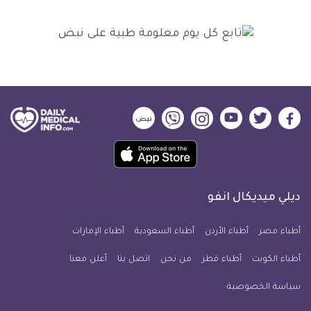
ديلي
ديلي
ديلي
ديلي
ديلي
ديلي
ميديكال
ميديكال
ميديكال
ميديكال
ميديكال
ميديكال
حمل
انفو
انفو
انفو
انفو
انفو
انفو
تطبيق
على
على
على
على
على
على
كل
فيسبوك
تويتر
يوتيوب
انستجرام
فايبر
نبض
ديلي ميديكال انفو
يوم
معلومة
أطباء مصر
أطباء الأردن
أطباء السعودية
أطباء الإمارات
طبية
أطباء الكويت
أطباء قطر
من نحن
للآيفون
اتصل بنا
أعلن معنا
سياسة الخصوصية