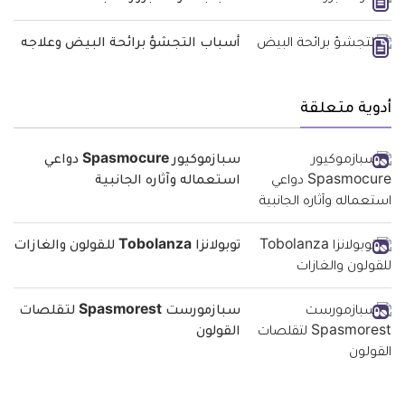
أسباب التجشؤ برائحة البيض وعلاجه
أدوية متعلقة
سبازموكيور Spasmocure دواعي
استعماله وآثاره الجانبية
توبولانزا Tobolanza للقولون والغازات
سبازمورست Spasmorest لتقلصات
القولون