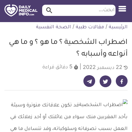
ابحث…
ابحث
معلومة
لتخطي
الرئيسية
/
مقالات طبية
/
الصحة النفسية
طبية
لمحتوى
موثقة
اضطراب الشخصية ؟ ما هو ؟ و ما هي
أنواعه وأسبابه ؟
5 دقائق
قراءة
22 ديسمبر 2022
شارك على تيليجرام - ديلي ميديكال انفو
شارك على فيسبوك - ديلي ميديكال انفو
شارك على تويتر - ديلي ميديكال انفو
قد تكون علاقاتك متوترة وسيئة
بأحد المقربين منك سواء من عائلتك أو أحد زملائك في
العمل بسبب تصرفاته وسلوكياته، وقد تتساءل ما هي