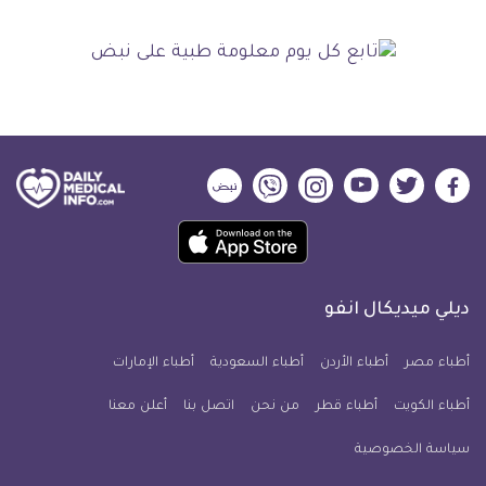
ديلي
ديلي
ديلي
ديلي
ديلي
ديلي
ميديكال
ميديكال
ميديكال
ميديكال
ميديكال
ميديكال
حمل
انفو
انفو
انفو
انفو
انفو
انفو
تطبيق
على
على
على
على
على
على
كل
فيسبوك
تويتر
يوتيوب
انستجرام
فايبر
نبض
ديلي ميديكال انفو
يوم
معلومة
أطباء مصر
أطباء الأردن
أطباء السعودية
أطباء الإمارات
طبية
أطباء الكويت
أطباء قطر
من نحن
للآيفون
اتصل بنا
أعلن معنا
سياسة الخصوصية