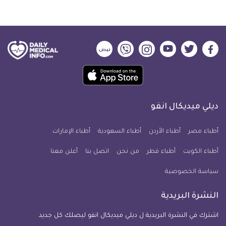
ديلي
ديلي
ديلي
ديلي
ديلي
ديلي
ميديكال
ميديكال
ميديكال
ميديكال
ميديكال
ميديكال
حمل
انفو
انفو
انفو
انفو
انفو
انفو
تطبيق
على
على
على
على
على
على
كل
فيسبوك
تويتر
يوتيوب
انستجرام
فايبر
نبض
ديلي ميديكال انفو
يوم
معلومة
أطباء مصر
أطباء الأردن
أطباء السعودية
أطباء الإمارات
طبية
أطباء الكويت
أطباء قطر
من نحن
للآيفون
اتصل بنا
أعلن معنا
سياسة الخصوصية
النشرة البريدية
اشترك في النشرة البريدية ل ديلي ميديكال انفو ليصلك كل جديد