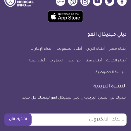
ديلي
ديلي
ديلي
ديلي
ديلي
ديلي
ميديكال
ميديكال
ميديكال
ميديكال
ميديكال
ميديكال
حمل
انفو
انفو
انفو
انفو
انفو
انفو
تطبيق
على
على
على
على
على
على
كل
فيسبوك
تويتر
يوتيوب
انستجرام
فايبر
نبض
ديلي ميديكال انفو
يوم
معلومة
أطباء مصر
أطباء الأردن
أطباء السعودية
أطباء الإمارات
طبية
أطباء الكويت
أطباء قطر
من نحن
للآيفون
اتصل بنا
أعلن معنا
سياسة الخصوصية
النشرة البريدية
اشترك في النشرة البريدية ل ديلي ميديكال انفو ليصلك كل جديد
بريدك
اشترك الآن
الالكتروني