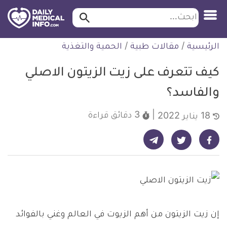
ابحث…
ابحث
معلومة
لتخطي
الرئيسية
/
مقالات طبية
/
الحمية والتغذية
طبية
لمحتوى
موثقة
كيف تتعرف على زيت الزيتون الاصلي
والفاسد؟
3 دقائق
قراءة
18 يناير 2022
شارك على تيليجرام - ديلي ميديكال انفو
شارك على فيسبوك - ديلي ميديكال انفو
شارك على تويتر - ديلي ميديكال انفو
إن زيت الزيتون من أهم الزيوت في العالم وغني بالفوائد