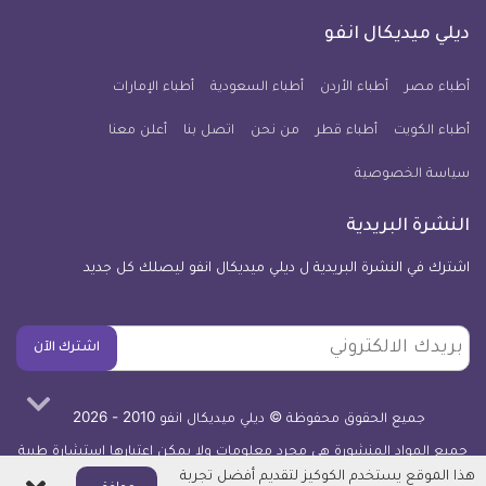
كل
فيسبوك
تويتر
يوتيوب
انستجرام
فايبر
نبض
ديلي ميديكال انفو
يوم
معلومة
أطباء مصر
أطباء الأردن
أطباء السعودية
أطباء الإمارات
طبية
أطباء الكويت
أطباء قطر
من نحن
للآيفون
اتصل بنا
أعلن معنا
سياسة الخصوصية
النشرة البريدية
اشترك في النشرة البريدية ل ديلي ميديكال انفو ليصلك كل جديد
بريدك
اشترك الآن
الالكتروني
جميع الحقوق محفوظة © ديلي ميديكال انفو 2010 - 2026
جميع المواد المنشورة هي مجرد معلومات ولا يمكن اعتبارها استشارة طبية
أو توصية علاجية -
اعرف المزيد
هذا الموقع يستخدم الكوكيز لتقديم أفضل تجربة
اغلاق