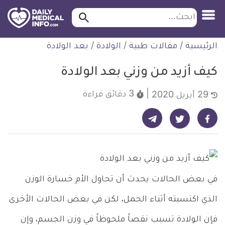
ابحث…
ابحث
معلومة
لتخطي
الرئيسية
/
مقالات طبية
/
الولادة
/
بعد الولادة
طبية
لمحتوى
موثقة
كيف أزيد من وزني بعد الولادة
3 دقائق
قراءة
29 أبريل 2020
شارك على تيليجرام - ديلي ميديكال انفو
شارك على فيسبوك - ديلي ميديكال انفو
شارك على تويتر - ديلي ميديكال انفو
في بعض الحالات يحدث أن تحاول الأم خسارة الوزن
الذي اكتسبته أثناء الحمل، لكن في بعض الحالات الأخرى
فإن الولادة تسبب نقصاً ملحوظاً في وزن الجسم، وإن