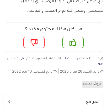
بأي عرض غير طبيعي أو إذا تعرضت لأي رد فعل
تحسسي، ونتمنى لك دوام الصحة والعافية.
هل كان هذا المحتوى مفيدا؟
م
لا
كتب بواسطة
د/ دينا رضا
- المراجعة والتدقيق:
طاقم ديلي ميديكال
انفو
تاريخ النشر:
26 فبراير 2020
تاريخ التحديث:
10 يناير 2022
الزوائد الجلدية
المراجع