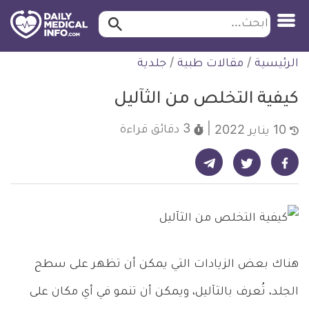
ابحث…
ابحث
معلومة
لتخطي
الرئيسية
/
مقالات طبية
/
جلدية
طبية
لمحتوى
موثقة
كيفية التخلص من الثآليل
3 دقائق
قراءة
10 يناير 2022
شارك على تيليجرام - ديلي ميديكال انفو
شارك على فيسبوك - ديلي ميديكال انفو
شارك على تويتر - ديلي ميديكال انفو
هناك بعض الزيادات التي يمكن أن تظهر على سطح
الجلد، تُعرف بالثآليل، ويمكن أن تنمو في أي مكان على