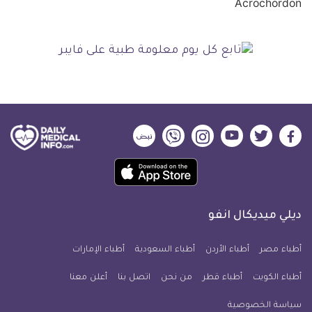
ديلي
ديلي
ديلي
ديلي
ديلي
ديلي
ميديكال
ميديكال
ميديكال
ميديكال
ميديكال
ميديكال
حمل
انفو
انفو
انفو
انفو
انفو
انفو
تطبيق
على
على
على
على
على
على
كل
فيسبوك
تويتر
يوتيوب
انستجرام
فايبر
نبض
ديلي ميديكال انفو
يوم
معلومة
أطباء مصر
أطباء الأردن
أطباء السعودية
أطباء الإمارات
طبية
أطباء الكويت
أطباء قطر
من نحن
للآيفون
اتصل بنا
أعلن معنا
سياسة الخصوصية