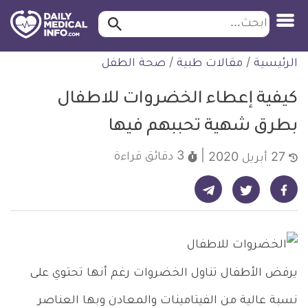
ابحث…
ابحث
معلومة
لتخطي
الرئيسية
/
مقالات طبية
/
صحة الطفل
طبية
لمحتوى
موثقة
كيفية إعطاء الخضروات للاطفال
بطرق شهية تحببهم فيها
3 دقائق
قراءة
27 أبريل 2020
شارك على تيليجرام - ديلي ميديكال انفو
شارك على فيسبوك - ديلي ميديكال انفو
شارك على تويتر - ديلي ميديكال انفو
يرفض الأطفال تناول الخضروات رغم أنها تحتوي على
نسبة عالية من الفيتامينات والمعادن وبها العناصر