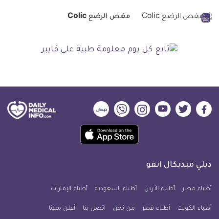
مغص الرضع Colic
ديلي
ديلي
ديلي
ديلي
ديلي
ديلي
ميديكال
ميديكال
ميديكال
ميديكال
ميديكال
ميديكال
حمل
انفو
انفو
انفو
انفو
انفو
انفو
تطبيق
على
على
على
على
على
على
كل
فيسبوك
تويتر
يوتيوب
انستجرام
فايبر
نبض
ديلي ميديكال انفو
يوم
معلومة
أطباء مصر
أطباء الأردن
أطباء السعودية
أطباء الإمارات
طبية
أطباء الكويت
أطباء قطر
من نحن
للآيفون
اتصل بنا
أعلن معنا