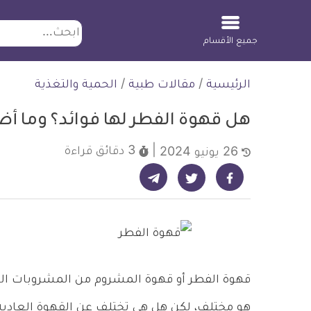
ابحث
جميع الأقسام
لتخطي
الرئيسية
/
مقالات طبية
/
الحمية والتغذية
لمحتوى
هل قهوة الفطر لها فوائد؟ وما أض
3 دقائق
قراءة
26 يونيو 2024
شارك على تيليجرام - ديلي ميديكال انفو
شارك على فيسبوك - ديلي ميديكال انفو
شارك على تويتر - ديلي ميديكال انفو
قهوة الفطر أو قهوة المشروم من المشروبات ال
هو مختلف، لكن هل هي تختلف عن القهوة العادية 