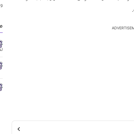
مق
ADVERTISE