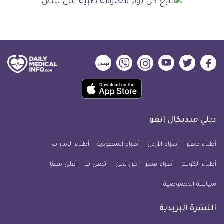
ديلي
ديلي
ديلي
ديلي
ديلي
ديلي
ميديكال
ميديكال
ميديكال
ميديكال
ميديكال
ميديكال
حمل
انفو
انفو
انفو
انفو
انفو
انفو
تطبيق
على
على
على
على
على
على
كل
فيسبوك
تويتر
يوتيوب
انستجرام
فايبر
نبض
ديلي ميديكال انفو
يوم
معلومة
أطباء مصر
أطباء الأردن
أطباء السعودية
أطباء الإمارات
طبية
أطباء الكويت
أطباء قطر
من نحن
للآيفون
اتصل بنا
أعلن معنا
سياسة الخصوصية
النشرة البريدية