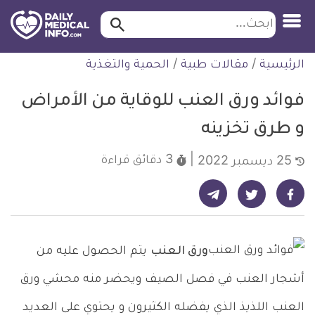
ابحث…
ابحث
معلومة
لتخطي
الرئيسية
/
مقالات طبية
/
الحمية والتغذية
طبية
لمحتوى
موثقة
فوائد ورق العنب للوقاية من الأمراض
و طرق تخزينه
3 دقائق
قراءة
25 ديسمبر 2022
شارك على تيليجرام - ديلي ميديكال انفو
شارك على فيسبوك - ديلي ميديكال انفو
شارك على تويتر - ديلي ميديكال انفو
ورق العنب
يتم الحصول عليه من
أشجار العنب في فصل الصيف ويحضر منه محشي ورق
العنب اللذيذ الذي يفضله الكثيرون و يحتوي على العديد