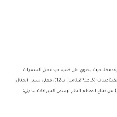
ي يقدمها، حيث يحتوي على كمية جيدة من السعرات
الحرارية والدهون ومغذيات أخرى مثل البروتين والفيتامينات (خاصة فيتامين ب12)، فعلى سبيل المثال