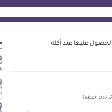
م
ئد نخاع العظم؟