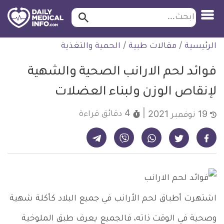
ابحث…
ابحث
معلومة
لتخطي
الرئيسية
/
مقالات طبية
/
الحمية والتغذية
طبية
لمحتوى
موثقة
فوائد لحم الارانب الصحية والشهية
لإنقاص الوزن ولبناء العضلات
4 دقائق
قراءة
19 نوفمبر 2021
شارك على تيليجرام - ديلي ميديكال انفو
شارك على فيسبوك - ديلي ميديكال انفو
شارك على واتساب - ديلي ميديكال انفو
شارك على فايبر - ديلي ميديكال انفو
شارك على تويتر - ديلي ميديكال انفو
اشتهرت أطباق لحم الأرانب في جميع البلاد كأكلة شهية
وصحية في الوقت ذاته، فالجميع يعرف طبق الملوخية