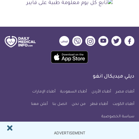
ديلي
ديلي
ديلي
ديلي
ديلي
ديلي
ميديكال
ميديكال
ميديكال
ميديكال
ميديكال
ميديكال
حمل
انفو
انفو
انفو
انفو
انفو
انفو
تطبيق
على
على
على
على
على
على
كل
فيسبوك
تويتر
يوتيوب
انستجرام
فايبر
نبض
ديلي ميديكال انفو
يوم
معلومة
أطباء مصر
أطباء الأردن
أطباء السعودية
أطباء الإمارات
طبية
أطباء الكويت
أطباء قطر
من نحن
للآيفون
اتصل بنا
أعلن معنا
سياسة الخصوصية
النشرة البريدية
ADVERTISEMENT