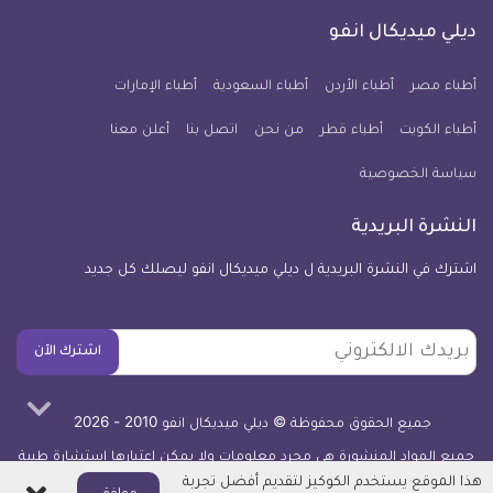
كل
فيسبوك
تويتر
يوتيوب
انستجرام
فايبر
نبض
ديلي ميديكال انفو
يوم
معلومة
أطباء مصر
أطباء الأردن
أطباء السعودية
أطباء الإمارات
طبية
أطباء الكويت
أطباء قطر
من نحن
للآيفون
اتصل بنا
أعلن معنا
سياسة الخصوصية
النشرة البريدية
اشترك في النشرة البريدية ل ديلي ميديكال انفو ليصلك كل جديد
بريدك
اشترك الآن
الالكتروني
جميع الحقوق محفوظة © ديلي ميديكال انفو 2010 - 2026
جميع المواد المنشورة هي مجرد معلومات ولا يمكن اعتبارها استشارة طبية
أو توصية علاجية -
اعرف المزيد
هذا الموقع يستخدم الكوكيز لتقديم أفضل تجربة
اغلاق