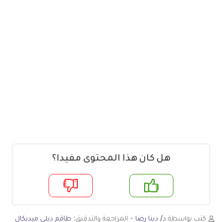
هل كان هذا المحتوى مفيدا؟
م
لا
كتب بواسطة
د/ دينا رضا
- المراجعة والتدقيق:
طاقم ديلي ميديكال