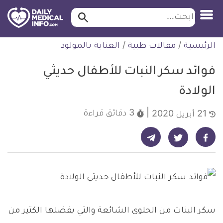
ابحث…
ابحث
معلومة
لتخطي
الرئيسية
/
مقالات طبية
/
العناية بالمولود
طبية
لمحتوى
موثقة
فوائد سكر النبات للأطفال حديثي
الولادة
3 دقائق
قراءة
21 أبريل 2020
شارك على تيليجرام - ديلي ميديكال انفو
شارك على فيسبوك - ديلي ميديكال انفو
شارك على تويتر - ديلي ميديكال انفو
سكر البنات من الحلوى الشائعة والتي يفضلها الكثير من