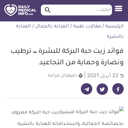
ابحث…
ابحث
معلومة
لتخطي
الرئيسية
/
مقالات طبية
/
العناية بالجمال
/
العناية
طبية
لمحتوى
موثقة
بالبشرة
فوائد زيت حبة البركة للبشرة .. ترطيب
ونضارة وحماية من التجاعيد
دقيقتان
قراءة
22 أبريل 2021
شارك على تيليجرام - ديلي ميديكال انفو
شارك على فيسبوك - ديلي ميديكال انفو
شارك على تويتر - ديلي ميديكال انفو
زيت حبة البركة معروف
بخصائصة الجمالية، واستخداماته للعناية بالبشرة