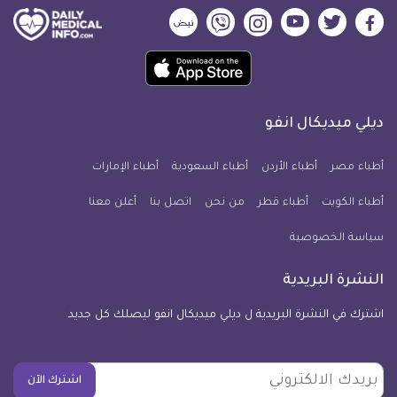
ديلي
ديلي
ديلي
ديلي
ديلي
ديلي
ميديكال
ميديكال
ميديكال
ميديكال
ميديكال
ميديكال
حمل
انفو
انفو
انفو
انفو
انفو
انفو
تطبيق
على
على
على
على
على
على
كل
فيسبوك
تويتر
يوتيوب
انستجرام
فايبر
نبض
ديلي ميديكال انفو
يوم
معلومة
أطباء مصر
أطباء الأردن
أطباء السعودية
أطباء الإمارات
طبية
أطباء الكويت
أطباء قطر
من نحن
للآيفون
اتصل بنا
أعلن معنا
سياسة الخصوصية
النشرة البريدية
اشترك في النشرة البريدية ل ديلي ميديكال انفو ليصلك كل جديد
بريدك
اشترك الآن
الالكتروني