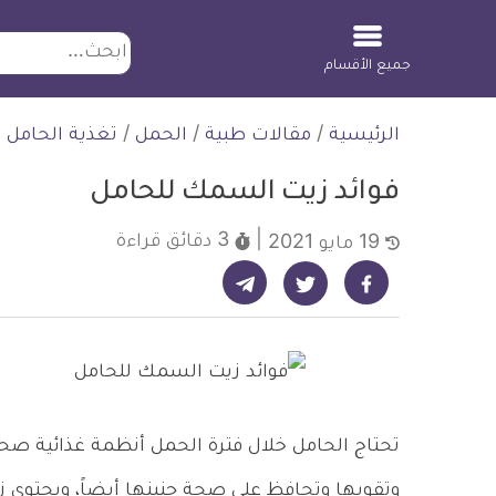
ابحث
جميع الأقسام
لتخطي
الرئيسية
/
مقالات طبية
/
الحمل
/
تغذية الحامل
لمحتوى
فوائد زيت السمك للحامل
3 دقائق
قراءة
19 مايو 2021
شارك على تيليجرام - ديلي ميديكال انفو
شارك على فيسبوك - ديلي ميديكال انفو
شارك على تويتر - ديلي ميديكال انفو
تحتاج الحامل خلال فترة الحمل أنظمة غذائية صح
وتقويها وتحافظ على صحة جنينها أيضاً، ويحتوي 