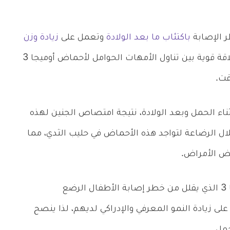
 الإصابة
باكتئاب ما بعد الولادة
وتعمل على
زيادة وزن
، وقد أكدت العديد من الأبحاث أن هناك علاقة قوية بين تناول الأمهات الحوامل لأحماض أوميجا 3
قت.
تعاني الكثير من الأمهات من نقص أوميجا 3 أثناء الحمل وبعد الولادة، نتيجة امتصاص الجنين لهذه
ل الرضاعة لتواجد هذه الأحماض في حليب الثدي، مما
ض الأمراض.
من فوائد زيت السمك للحامل احتواءه على أوميجا 3 الذي يقلل من خطر إصابة الأطفال الرضع
لى زيادة النمو المعرفي والإدراكي لديهم، لذا ينصح
حمل.