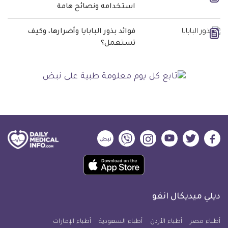
استخدامه ونصائح هامة
فوائد بذور البابايا وأضرارها، وكيف
تستعمل؟
ديلي
ديلي
ديلي
ديلي
ديلي
ديلي
ميديكال
ميديكال
ميديكال
ميديكال
ميديكال
ميديكال
حمل
انفو
انفو
انفو
انفو
انفو
انفو
تطبيق
على
على
على
على
على
على
كل
فيسبوك
تويتر
يوتيوب
انستجرام
فايبر
نبض
ديلي ميديكال انفو
يوم
معلومة
أطباء مصر
أطباء الأردن
أطباء السعودية
أطباء الإمارات