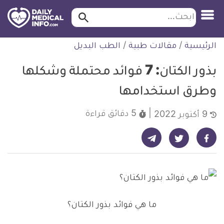
ابحث…
ابحث
معلومة
لتخطي
الرئيسية
/
مقالات طبية
/
الطب البديل
طبية
لمحتوى
موثقة
بذور الكتان: 7 فوائد محتملة وشكلها
وطرق استخدامها
5 دقائق
قراءة
9 أكتوبر 2022
شارك على تيليجرام - ديلي ميديكال انفو
شارك على فيسبوك - ديلي ميديكال انفو
شارك على تويتر - ديلي ميديكال انفو
ما هي فوائد بذور الكتان؟