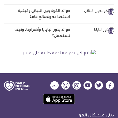
فوائد الكولاجين النباتي وكيفية
استخدامه ونصائح هامة
فوائد بذور البابايا وأضرارها، وكيف
تستعمل؟
ديلي
ديلي
ديلي
ديلي
ديلي
ديلي
ميديكال
ميديكال
ميديكال
ميديكال
ميديكال
ميديكال
حمل
انفو
انفو
انفو
انفو
انفو
انفو
تطبيق
على
على
على
على
على
على
كل
فيسبوك
تويتر
يوتيوب
انستجرام
فايبر
نبض
ديلي ميديكال انفو