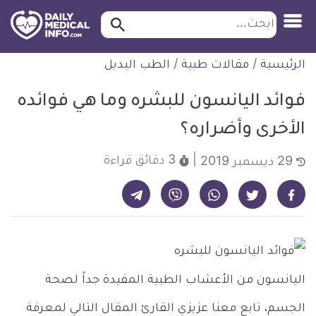
ابحث…
ابحث
معلومة
لتخطي
الرئيسية
/
مقالات طبية
/
الطب البديل
طبية
لمحتوى
موثقة
فوائد اليانسون للبشره وما هي فوائده
الأخرى وأضراره؟
3 دقائق
قراءة
29 ديسمبر 2019
شارك على تيليجرام - ديلي ميديكال انفو
شارك على فيسبوك - ديلي ميديكال انفو
شارك على واتساب - ديلي ميديكال انفو
شارك على فايبر - ديلي ميديكال انفو
شارك على تويتر - ديلي ميديكال انفو
اليانسون من الأعشاب الطبية المفيدة جداً لصحة
الجسم، تابع معنا عزيزي القارئ المقال التالي لمعرفة