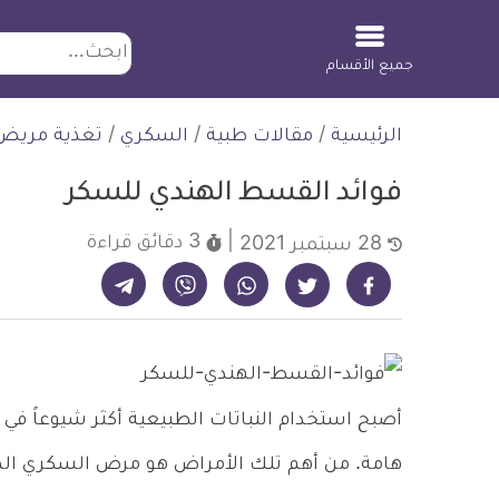
ابحث
جميع الأقسام
لتخطي
الرئيسية
/
مقالات طبية
/
السكري
/
تغذية مريض
لمحتوى
فوائد القسط الهندي للسكر
3 دقائق
قراءة
28 سبتمبر 2021
شارك على تيليجرام - ديلي ميديكال انفو
شارك على فيسبوك - ديلي ميديكال انفو
شارك على واتساب - ديلي ميديكال انفو
شارك على فايبر - ديلي ميديكال انفو
شارك على تويتر - ديلي ميديكال انفو
أصبح استخدام النباتات الطبيعية أكثر شيوعاً في
هامة. من أهم تلك الأمراض هو مرض السكري الذي