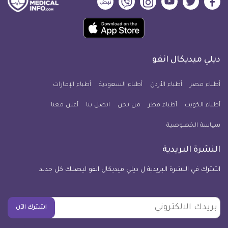
ديلي
ديلي
ديلي
ديلي
ديلي
ديلي
ميديكال
ميديكال
ميديكال
ميديكال
ميديكال
ميديكال
حمل
انفو
انفو
انفو
انفو
انفو
انفو
تطبيق
على
على
على
على
على
على
كل
فيسبوك
تويتر
يوتيوب
انستجرام
فايبر
نبض
ديلي ميديكال انفو
يوم
معلومة
أطباء مصر
أطباء الأردن
أطباء السعودية
أطباء الإمارات
طبية
أطباء الكويت
أطباء قطر
من نحن
للآيفون
اتصل بنا
أعلن معنا
سياسة الخصوصية
النشرة البريدية
اشترك في النشرة البريدية ل ديلي ميديكال انفو ليصلك كل جديد
بريدك
اشترك الآن
الالكتروني