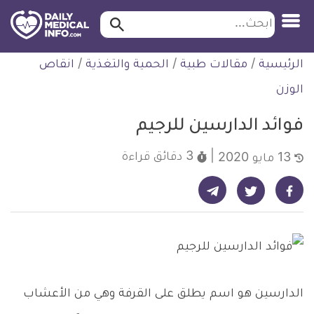
ابحث…
ابحث
معلومة
لتخطي
الرئيسية
/
مقالات طبية
/
الحمية والتغذية
/
انقاص
طبية
لمحتوى
موثقة
الوزن
فوائد الدارسين للرجيم
3 دقائق
قراءة
13 مايو 2020
شارك على تيليجرام - ديلي ميديكال انفو
شارك على فيسبوك - ديلي ميديكال انفو
شارك على تويتر - ديلي ميديكال انفو
الدارسين هو اسم يطلق على القرفة وهي من الأعشاب